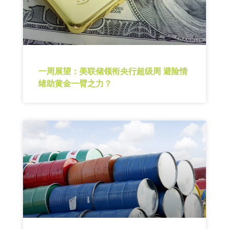
一周展望：美联储领衔央行超级周 避险情
绪助黄金一臂之力？