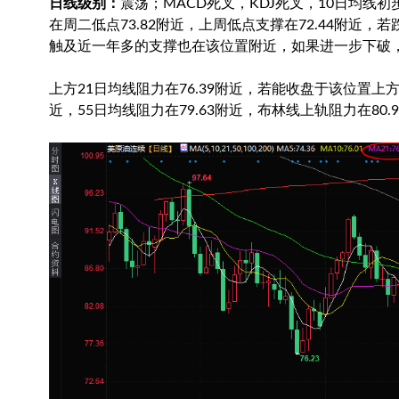
日线级别：
震荡；MACD死叉，KDJ死叉，10日均线
在周二低点73.82附近，上周低点支撑在72.44附近
触及近一年多的支撑也在该位置附近，如果进一步下破
上方21日均线阻力在76.39附近，若能收盘于该位置上方
近，55日均线阻力在79.63附近，布林线上轨阻力在8