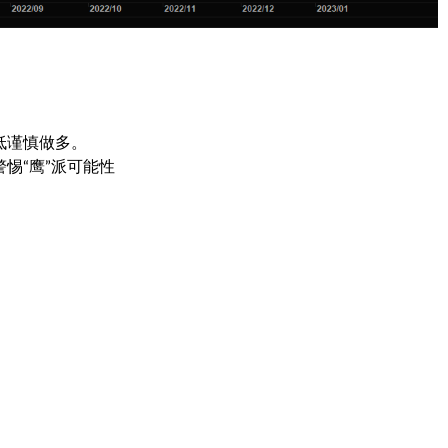
低谨慎做多。
惕“鹰”派可能性