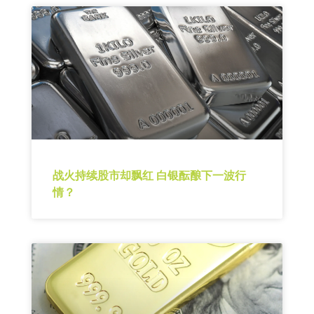
战火持续股市却飘红 白银酝酿下一波行
情？