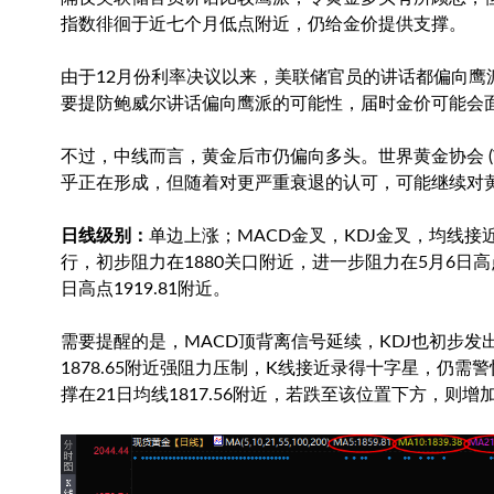
指数
徘徊于近七个月低点附近，仍给金价提供支撑。
由于12月份利率决议以来，美联储官员的讲话都偏向鹰
要提防鲍威尔讲话偏向鹰派的可能性，届时金价可能会
不过，中线而言，黄金后市仍偏向多头。世界黄金协会 (
乎正在形成，但随着对更严重衰退的认可，可能继续对黄
日线级别：
单边上涨；MACD金叉，KDJ金叉，均线接近
行，初步阻力在1880关口附近，进一步阻力在5月6日高点
日高点1919.81附近。
需要提醒的是，MACD顶背离信号延续，KDJ也初步发出
1878.65附近强阻力压制，K线接近录得十字星，仍需警
撑在21日均线1817.56附近，若跌至该位置下方，则