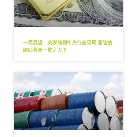
一周展望：美联储领衔央行超级周 避险情
绪助黄金一臂之力？