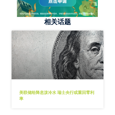
相关话题
美联储给降息泼冷水 瑞士央行或重回零利
率