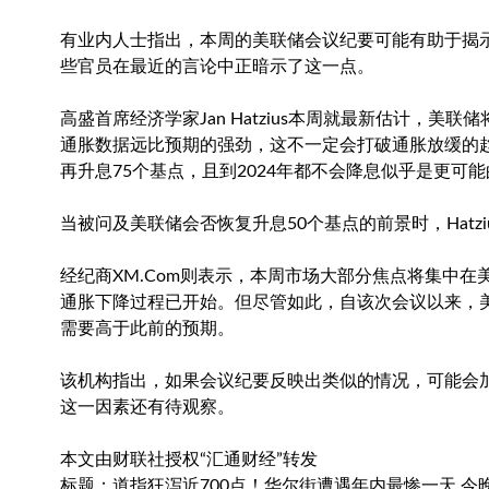
有业内人士指出，本周的美联储会议纪要可能有助于揭
些官员在最近的言论中正暗示了这一点。
高盛首席经济学家Jan Hatzius本周就最新估计，美
通胀数据远比预期的强劲，这不一定会打破通胀放缓的
再升息75个基点，且到2024年都不会降息似乎是更可
当被问及美联储会否恢复升息50个基点的前景时，Hat
经纪商XM.Com则表示，本周市场大部分焦点将集中
通胀下降过程已开始。但尽管如此，自该次会议以来，
需要高于此前的预期。
该机构指出，如果会议纪要反映出类似的情况，可能会
这一因素还有待观察。
本文由财联社授权“汇通财经”转发
标题：道指狂泻近700点！华尔街遭遇年内最惨一天 今