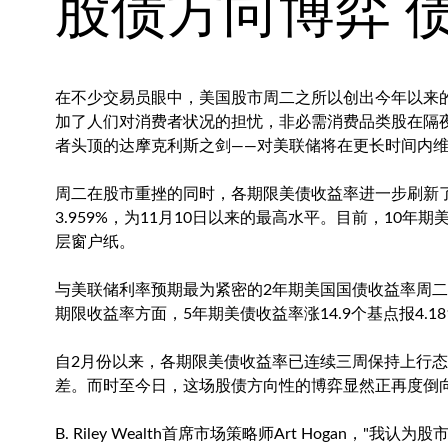
股债方向博弈 
在不少交易员眼中，美国股市周二之所以创出今年以来
加了人们对消费者状况的担忧，非必需消费品类股在隔
者头顶的达摩克利斯之剑——对美联储将在更长时间内
周二在股市重挫的同时，各期限美债收益率进一步刷新了多
3.959%，为11月10日以来的最高水平。目前，10
层窗户纸。
与美联储利率预期最为紧密的2年期美国国债收益率周二也
期限收益率方面，5年期美债收益率涨14.9个基点报4.181
自2月份以来，各期限美债收益率已连续三周保持上行
差。而时至今日，这场股债方向性的博弈显然正再度倒向
B. Riley Wealth首席市场策略师Art Hoga