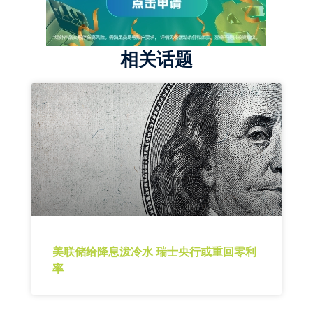
相关话题
美联储给降息泼冷水 瑞士央行或重回零利
率