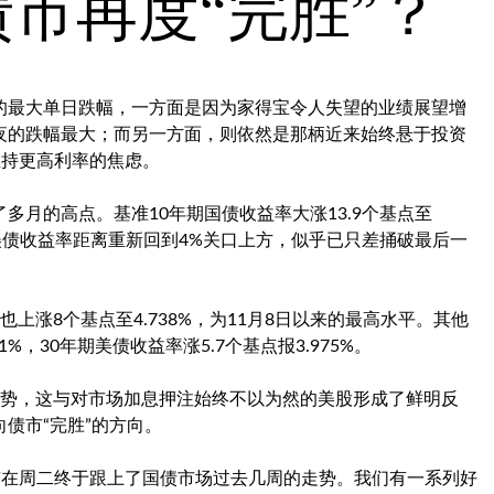
债市再度“完胜”？
的最大单日跌幅，一方面是因为家得宝令人失望的业绩展望增
夜的跌幅最大；而另一方面，则依然是那柄近来始终悬于投资
维持更高利率的焦虑。
月的高点。基准10年期国债收益率大涨13.9个基点至
年期美债收益率距离重新回到4%关口上方，似乎已只差捅破最后一
上涨8个基点至4.738%，为11月8日以来的最高水平。其他
%，30年期美债收益率涨5.7个基点报3.975%。
态势，这与对市场加息押注始终不以为然的美股形成了鲜明反
债市“完胜”的方向。
n，"我认为股市在周二终于跟上了国债市场过去几周的走势。我们有一系列好