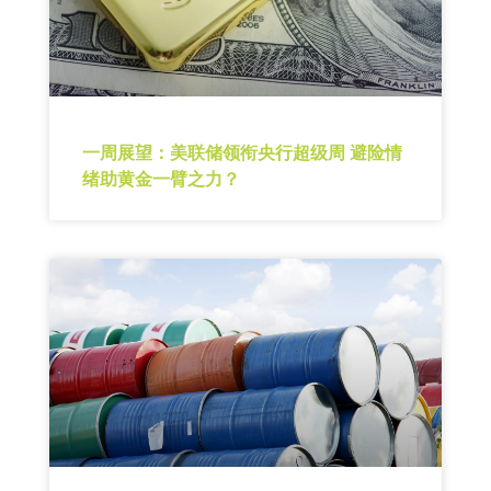
一周展望：美联储领衔央行超级周 避险情
绪助黄金一臂之力？