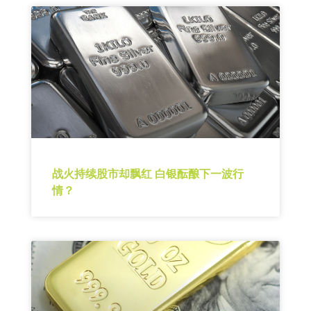
战火持续股市却飘红 白银酝酿下一波行
情？