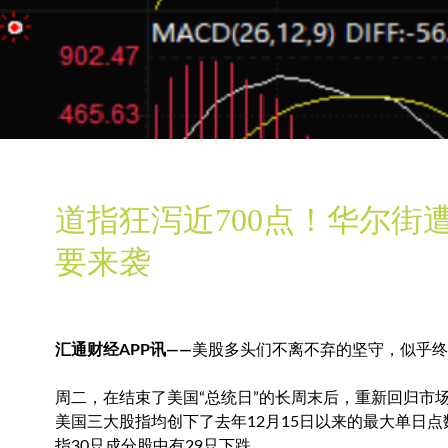
道指狂泻近700点！华尔街
要来袭
汇通财经APP讯——
美股多头们不离不弃的坚守，似乎终
周二，在结束了美国“总统日”的长周末后，重新回归市
美国三大股指均创下了去年12月15日以来的最大单日
指30只成分股中有29只下跌……