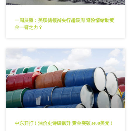
一周展望：美联储领衔央行超级周 避险情绪助黄
金一臂之力？
中东开打！油价史诗级飙升 黄金突破3400美元！