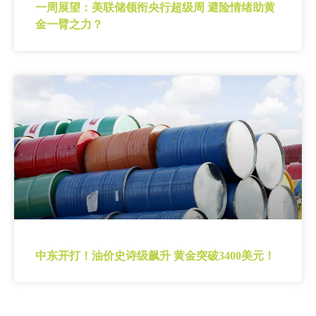
一周展望：美联储领衔央行超级周 避险情绪助黄
金一臂之力？
中东开打！油价史诗级飙升 黄金突破3400美元！