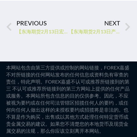
PREVIOUS
NEXT
【东海期货2月13日宏观金融日报】中国1月金融数据大幅好于预期
【东海期货2月13日产业链日报】贵金属篇：美联储官员发言偏鸽，金银震荡
本网站包含由第三方提供或控制的网站链接，FOREX嘉盛
不对所链接的任何网站发布的任何信息或资料负有审查的
责任，特此声明。FOREX嘉盛不认可或推荐所链接到的第
三 不认可或推荐所链接到的第三方网站上提供的任何产品
或服务。本网站所包含信息的目的仅供参考。因此，不应
被视为要约或在任何司法管辖区招揽任何人的要约，或任
何向任何人做出这样的未授权要约或招揽将是非法的。也
不算是作为购买，出售或以其他方式处理任何特定货币或
贵金属交易的建议。如果您不清楚您的本地货币及现货金
属交易的法规，那么你应该立刻离开本网站。