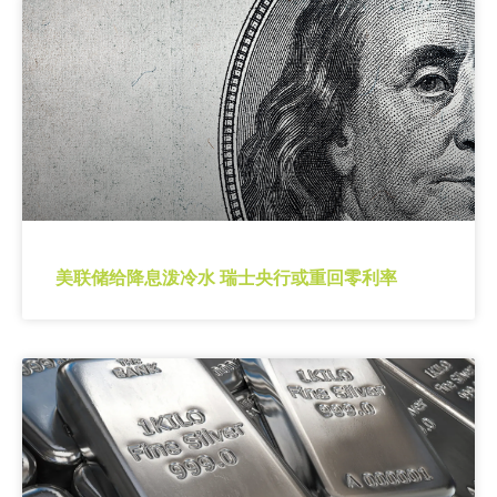
美联储给降息泼冷水 瑞士央行或重回零利率