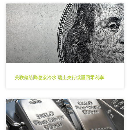
美联储给降息泼冷水 瑞士央行或重回零利率