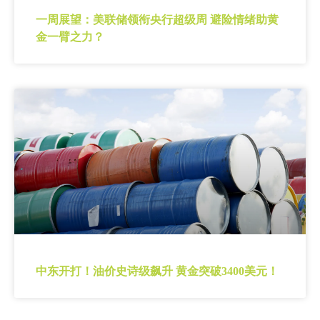
一周展望：美联储领衔央行超级周 避险情绪助黄
金一臂之力？
中东开打！油价史诗级飙升 黄金突破3400美元！