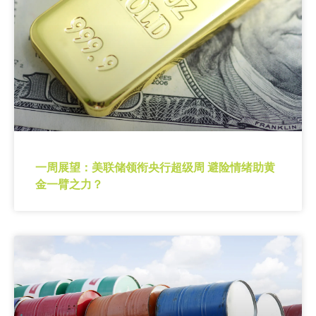
一周展望：美联储领衔央行超级周 避险情绪助黄
金一臂之力？