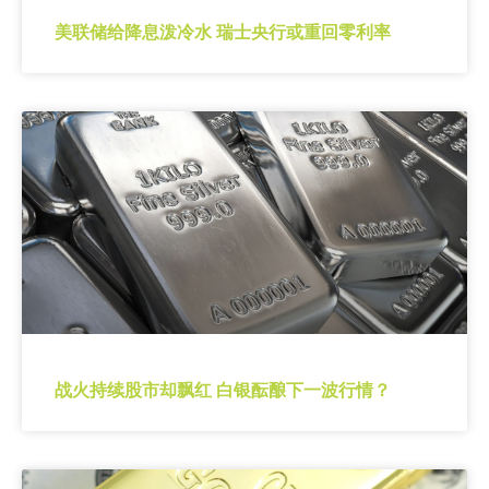
美联储给降息泼冷水 瑞士央行或重回零利率
战火持续股市却飘红 白银酝酿下一波行情？