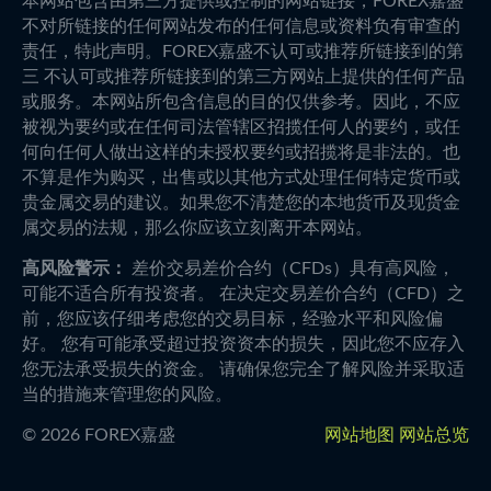
本网站包含由第三方提供或控制的网站链接，FOREX嘉盛
不对所链接的任何网站发布的任何信息或资料负有审查的
责任，特此声明。FOREX嘉盛不认可或推荐所链接到的第
三 不认可或推荐所链接到的第三方网站上提供的任何产品
或服务。本网站所包含信息的目的仅供参考。因此，不应
被视为要约或在任何司法管辖区招揽任何人的要约，或任
何向任何人做出这样的未授权要约或招揽将是非法的。也
不算是作为购买，出售或以其他方式处理任何特定货币或
贵金属交易的建议。如果您不清楚您的本地货币及现货金
属交易的法规，那么你应该立刻离开本网站。
高风险警示：
差价交易差价合约（CFDs）具有高风险，
可能不适合所有投资者。 在决定交易差价合约（CFD）之
前，您应该仔细考虑您的交易目标，经验水平和风险偏
好。 您有可能承受超过投资资本的损失，因此您不应存入
您无法承受损失的资金。 请确保您完全了解风险并采取适
当的措施来管理您的风险。
©
2026
FOREX嘉盛
网站地图
网站总览