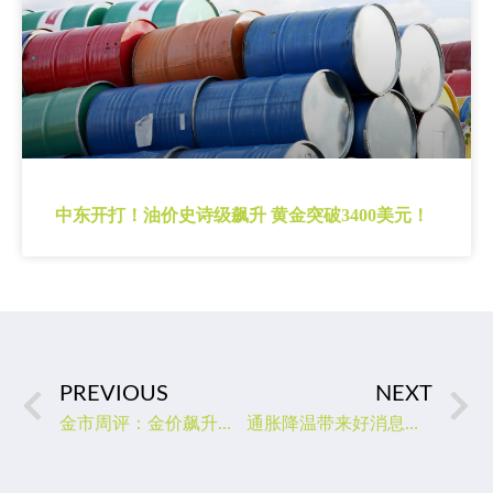
中东开打！油价史诗级飙升 黄金突破3400美元！
PREVIOUS
NEXT
金市周评：金价飙升突破1900关口，美国通胀见顶FED有望放缓升息
通胀降温带来好消息！美联储博斯蒂克放鸽：加息步伐或将放缓