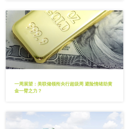
一周展望：美联储领衔央行超级周 避险情绪助黄
金一臂之力？