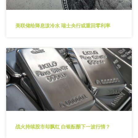
美联储给降息泼冷水 瑞士央行或重回零利率
战火持续股市却飘红 白银酝酿下一波行情？