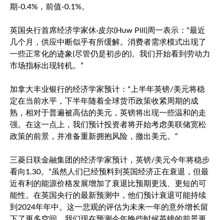
期-0.4%，前值-0.1%。
英国央行首席经济学家休·皮尔(Huw Pill)周一表示：“最近
几个月，供应中断似乎有所缓解。消费者需求模式出现了
一些正常化的迹象(尽管仍是初步的)。我们开始看到劳动力
市场指标出现转机。”
加拿大丰业银行的经济学家预计：“上半年英镑/美元将稳
定在当前水平，下半年随着全球货币政策收紧周期的成
熟，相对于普遍被高估的美元，英镑将出现一些温和的走
强。在这一点上，我们预计投资者将开始考虑美联储宽松
政策的前景，并准备重新拥抱风险，撤出美元。”
三菱日联金融集团的经济学家预计，英镑/美元今年将稳步
看向1.30。“虽然人们已经预料到英国经济正在衰退，但最
近有利的能源价格发展增加了衰退比预期更浅、更短的可
能性。在英国央行的最新预测中，他们预计衰退可能持续
到2024年年中。这一悲观的评估为未来一年的意外增长留
下了更多空间。我们现在预测今年晚些时候英镑的前景更