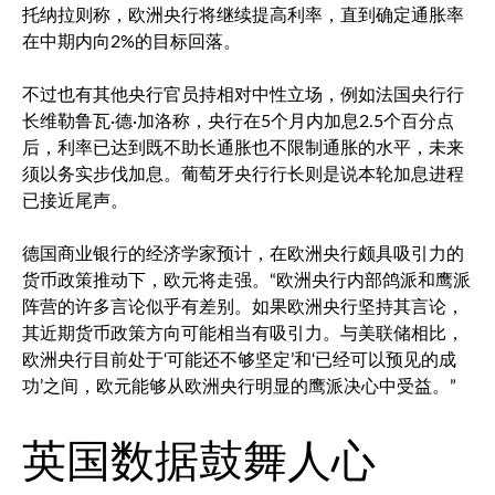
托纳拉则称，欧洲央行将继续提高利率，直到确定通胀率
在中期内向2%的目标回落。
不过也有其他央行官员持相对中性立场，例如法国央行行
长维勒鲁瓦·德·加洛称，央行在5个月内加息2.5个百分点
后，利率已达到既不助长通胀也不限制通胀的水平，未来
须以务实步伐加息。葡萄牙央行行长则是说本轮加息进程
已接近尾声。
德国商业银行的经济学家预计，在欧洲央行颇具吸引力的
货币政策推动下，欧元将走强。“欧洲央行内部鸽派和鹰派
阵营的许多言论似乎有差别。如果欧洲央行坚持其言论，
其近期货币政策方向可能相当有吸引力。与美联储相比，
欧洲央行目前处于‘可能还不够坚定’和‘已经可以预见的成
功’之间，欧元能够从欧洲央行明显的鹰派决心中受益。”
英国数据鼓舞人心