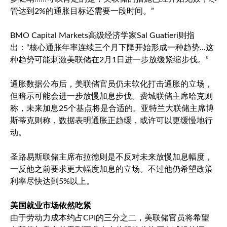
管达到2%的通胀目标还需要一段时间。”
BMO Capital Markets高级经济学家Sal Guatieri则指
出：“核心通胀年率连续三个月下降开始形成一种趋势...这
种趋势可能刺激美联储在2月1日进一步放缓紧缩步伐。”
通胀数据公布后，美联储官员仍未软化打击通胀的立场，
但暗示可能会进一步放慢加息步伐。费城联储主席哈克则
称，未来加息25个基点将是合适的。亚特兰大联储主席博
斯蒂克则称，数据表明通胀正趋缓，或许可以更缓慢地行
动。
圣路易斯联储主席布拉德则是不反对未来放慢加息幅度，
一反他之前要求更大幅度加息的立场。不过他仍希望政策
利率尽快达到5%以上。
美国就业市场依然吃紧
由于劳动力成本约占CPI的三分之二，美联储官员将希望