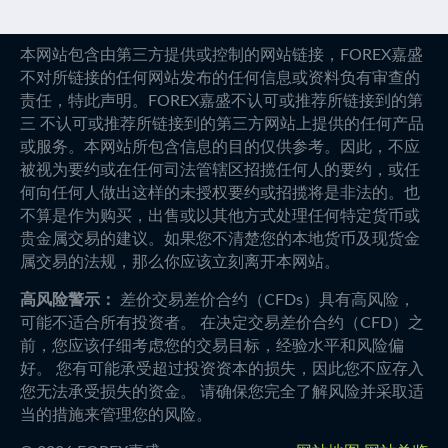
本网站包含由第三方提供或控制的网站链接，FOREX嘉盛
不对所链接的任何网站发布的任何信息或资料负有审查的
责任，特此声明。FOREX嘉盛不认可或推荐所链接到的第
三 不认可或推荐所链接到的第三方网站上提供的任何产品
或服务。本网站所包含信息的目的仅供参考。因此，不应
被视为要约或在任何司法管辖区招揽任何人的要约，或任
何向任何人做出这样的未授权要约或招揽将是非法的。也
不算是作为购买，出售或以其他方式处理任何特定货币或
贵金属交易的建议。如果您不清楚您的本地货币及现货金
属交易的法规，那么你应该立刻离开本网站。
高风险警示：
差价交易差价合约（CFDs）具有高风险，
可能不适合所有投资者。 在决定交易差价合约（CFD）之
前，您应该仔细考虑您的交易目标，经验水平和风险偏
好。 您有可能承受超过投资资本的损失，因此您不应存入
您无法承受损失的资金。 请确保您完全了解风险并采取适
当的措施来管理您的风险。