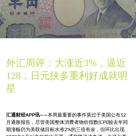
外汇周评：大涨近3%，逼近
128，日元挟多重利好成就明
星
汇通财经APP讯——
本周最重要的事件莫过于美国公布12
月通胀报告，尽管美国整体消费者物价指数(CPI)较去年同
期涨幅仍为美联储目标水准2%的三倍有余，但环比出现