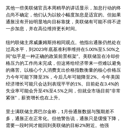
其他一些美联储官员本周稍早的讲话显示，加息行动的终
点尚不确定，他们认为以较小幅度加息是适宜的。但如果
通胀没有开始明显地向目标靠拢，美联储有可能不得不进
一步加息，并在高位维持更长时间。
纽约联储主席威廉姆斯持相同观点。他指出通胀仍然处在
过高水平，到2023年底基准利率维持在5.00%至5.50%之
间“似乎是一种正确的政策前景框架”。美联储旨在冷却价
格压力的工作尚未完成，但这将给经济带来一些难以避免
的痛苦。以核心个人消费支出价格指数衡量的核心价格压
力今年可能下降至3%，今后几年可能降至2%。今年美国
经济增长可能只会达到表现平平的1%。目前处在3.4%的
失业率可能会升至4%至4.5%之间，但就业市场目前“非常
紧张”，薪资增长也在上升。
里士满联储主席巴尔金称，1月份通胀数据与预期差不
多，通胀正在正常化。但他警告说，通胀只是缓慢下降，
需要一段时间才能回到美联储的目标2%附近。他强