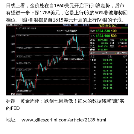
日线上看，金价处在自1960美元开启下行II浪走势，后市
有望进一步下探1788美元，它是上行I浪的50%斐波那契回
档位。II浪和I浪都是自1615美元开启的上行(V)浪的子浪。
标题：黄金周评：跌创七周新低！红火的数据铸就“鹰”实
的FED
地址： www.gilleszerlini.com/article/2139.html