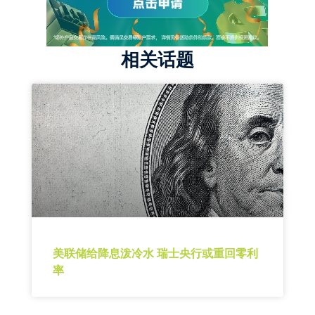
相关话题
美联储给降息泼冷水 瑞士央行或重回零利
率