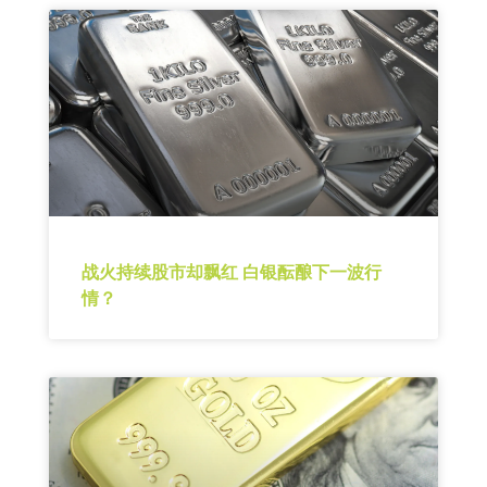
战火持续股市却飘红 白银酝酿下一波行
情？