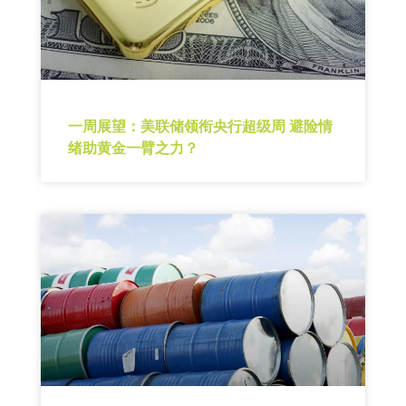
一周展望：美联储领衔央行超级周 避险情
绪助黄金一臂之力？