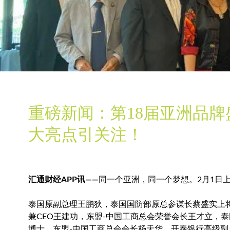
重磅新闻：第18届亚洲品
大亮点引关注！
汇通财经APP讯——
同一个亚洲，同一个梦想。2月1日
泰国原副总理王鹏狄，泰国国防部原总参谋长蔡盛实上将，
兼CEO王建功，东盟-中国工商总会荣誉会长王才立，
博士，东盟-中国工商总会会长杨天华，开泰银行高级副