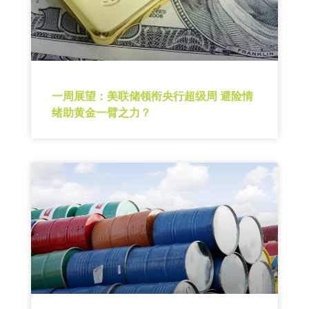
一周展望：美联储领衔央行超级周 避险情
绪助黄金一臂之力？