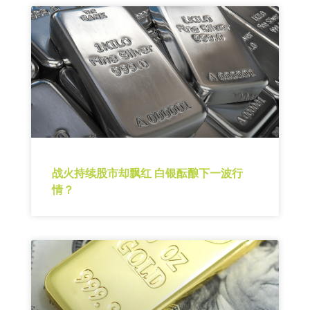
战火持续股市却飘红 白银酝酿下一波行
情？