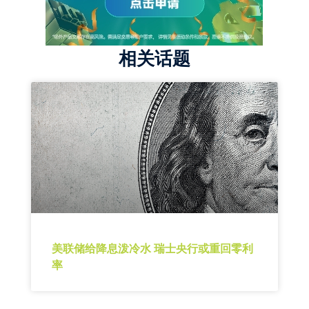
相关话题
美联储给降息泼冷水 瑞士央行或重回零利
率