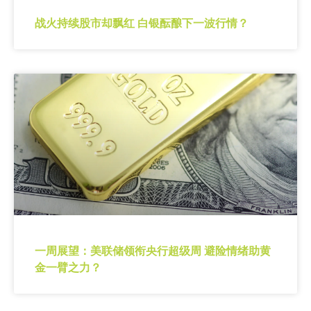
战火持续股市却飘红 白银酝酿下一波行情？
一周展望：美联储领衔央行超级周 避险情绪助黄
金一臂之力？