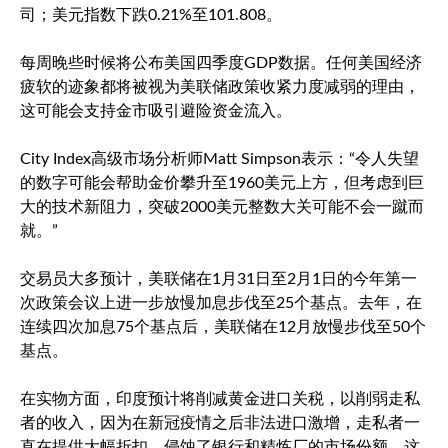
司；
美元指数
下跌0.21%至101.808。
每周晚些时候将公布美国四季度GDP数据。任何美国经济
疲软的迹象都将被视为美联储政策收紧力度减弱的理由，
这可能会支持金市吸引避险资金流入。
City Index高级市场分析师Matt Simpson表示：“令人失望
的数字可能会帮助金价攀升至1960美元上方，但考虑到巨
大的技术新阻力，突破2000美元整数大关可能不会一蹴而
就。”
交易员大多预计，美联储在1月31日至2月1日的今年第一
次政策会议上进一步放慢加息步伐至25个基点。去年，在
连续四次加息75个基点后，美联储在12月放慢步伐至50个
基点。
在实物方面，印度预计将削减黄金进口关税，以削弱走私
者的收入，因为在新冠疫情之后非法进口激增，走私者一
直在提供大幅折扣，侵蚀了银行和精炼厂的市场份额。这