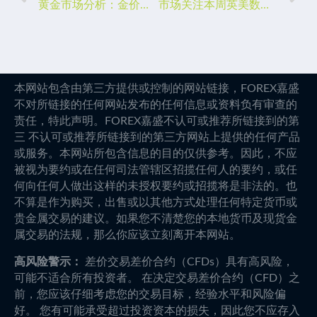
黄金市场分析：金价涨势暂缓恐回调，但不改长期上涨趋势
市场关注本周英美数据！英镑短期有回调风险，长期也不乐观
本网站包含由第三方提供或控制的网站链接，FOREX嘉盛
不对所链接的任何网站发布的任何信息或资料负有审查的
责任，特此声明。FOREX嘉盛不认可或推荐所链接到的第
三 不认可或推荐所链接到的第三方网站上提供的任何产品
或服务。本网站所包含信息的目的仅供参考。因此，不应
被视为要约或在任何司法管辖区招揽任何人的要约，或任
何向任何人做出这样的未授权要约或招揽将是非法的。也
不算是作为购买，出售或以其他方式处理任何特定货币或
贵金属交易的建议。如果您不清楚您的本地货币及现货金
属交易的法规，那么你应该立刻离开本网站。
高风险警示：
差价交易差价合约（CFDs）具有高风险，
可能不适合所有投资者。 在决定交易差价合约（CFD）之
前，您应该仔细考虑您的交易目标，经验水平和风险偏
好。 您有可能承受超过投资资本的损失，因此您不应存入