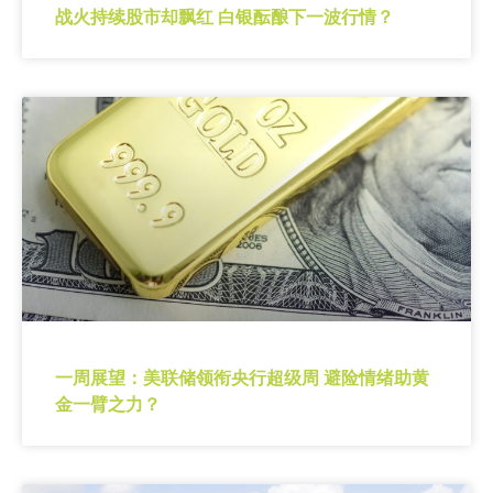
战火持续股市却飘红 白银酝酿下一波行情？
一周展望：美联储领衔央行超级周 避险情绪助黄
金一臂之力？