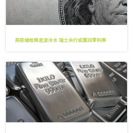
美联储给降息泼冷水 瑞士央行或重回零利率