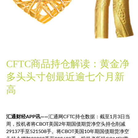
CFTC商品持仓解读：黄金净
多头头寸创最近逾七个月新
高
汇通财经APP讯——
汇通网CFTC持仓数据：截至1月3日当
周，投机者将CBOT美国2年期国债期货净空头持仓削减
29137手至521508手。将CBOT美国10年期国债期货净空