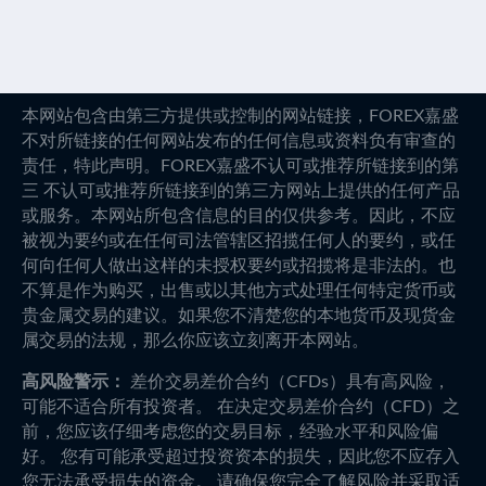
本网站包含由第三方提供或控制的网站链接，FOREX嘉盛
不对所链接的任何网站发布的任何信息或资料负有审查的
责任，特此声明。FOREX嘉盛不认可或推荐所链接到的第
三 不认可或推荐所链接到的第三方网站上提供的任何产品
或服务。本网站所包含信息的目的仅供参考。因此，不应
被视为要约或在任何司法管辖区招揽任何人的要约，或任
何向任何人做出这样的未授权要约或招揽将是非法的。也
不算是作为购买，出售或以其他方式处理任何特定货币或
贵金属交易的建议。如果您不清楚您的本地货币及现货金
属交易的法规，那么你应该立刻离开本网站。
高风险警示：
差价交易差价合约（CFDs）具有高风险，
可能不适合所有投资者。 在决定交易差价合约（CFD）之
前，您应该仔细考虑您的交易目标，经验水平和风险偏
好。 您有可能承受超过投资资本的损失，因此您不应存入
您无法承受损失的资金。 请确保您完全了解风险并采取适