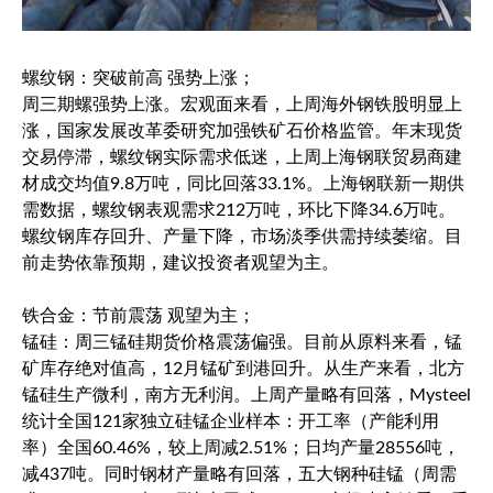
螺纹钢：突破前高 强势上涨；
周三期螺强势上涨。宏观面来看，上周海外钢铁股明显上
涨，国家发展改革委研究加强铁矿石价格监管。年末现货
交易停滞，螺纹钢实际需求低迷，上周上海钢联贸易商建
材成交均值9.8万吨，同比回落33.1%。上海钢联新一期供
需数据，螺纹钢表观需求212万吨，环比下降34.6万吨。
螺纹钢库存回升、产量下降，市场淡季供需持续萎缩。目
前走势依靠预期，建议投资者观望为主。
铁合金：节前震荡 观望为主；
锰硅：周三锰硅期货价格震荡偏强。目前从原料来看，锰
矿库存绝对值高，12月锰矿到港回升。从生产来看，北方
锰硅生产微利，南方无利润。上周产量略有回落，Mysteel
统计全国121家独立硅锰企业样本：开工率（产能利用
率）全国60.46%，较上周减2.51%；日均产量28556吨，
减437吨。同时钢材产量略有回落，五大钢种硅锰（周需