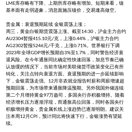
LME库存略有下降、上期所库存略有增加。短期来看，镍
基本面有走弱迹象，消息面施压镍价，交易逢高做空。
贵金属：衰退预期延续 金银震荡上涨；
周三，黄金白银期货震荡上涨。截至14:30，沪金主力合约
AU2304暂报415.10元/克，上涨0.44%，沪银主力合约
AG2302暂报5246元/千克，上涨0.71%。世界银行下调
2023年全球GDP增长预期自3%至1.7%，同时警告经济衰
退风险。在今年通胀同比确定性快速回落，加息节奏已确
认放缓的情况下，当前市场对美联储货币政策变化已有所
钝化，关注点转向衰退方面。衰退预期的进一步延续影响
下，金银震荡走强。12月非农就业报告时薪和周薪增速超
预期回落，为市场带来通胀降温预期。另外我国外储连续
第二个月增持黄金97万盎司，多国央行亦积极增持。随着
经济增长压力逐渐浮现，而通胀高位回落，同时各国央行
积极增持黄金，贵金属长线上涨趋势已逐渐明朗。建议关
注本周12月CPI，预计同比将快速下行，金银涨势有望延
续。