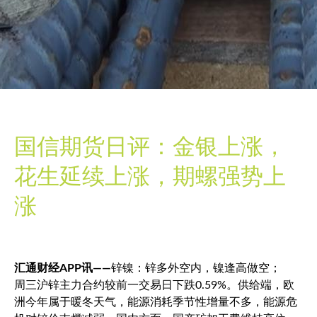
国信期货日评：金银上涨，
花生延续上涨，期螺强势上
涨
汇通财经APP讯——
锌镍：锌多外空内，镍逢高做空；
周三沪锌主力合约较前一交易日下跌0.59%。供给端，欧
洲今年属于暖冬天气，能源消耗季节性增量不多，能源危