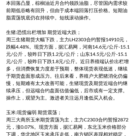
本回落凸显，棕榈油近月合约领跌油脂，尽管国内需求较
前期低谷略有回升，但由于成本端回落打压价格。短期油
脂震荡筑底仍在持续中。短线滚动操作。
生猪:恐慌出栏增加 期货近端大跌；
周三生猪期货大幅下跌，主力LH2303合约暂报14910元，
跌幅4.48%。现货方面，据汇易网，河南14.6元/公斤-15.1
元/公斤，较昨日下跌1.2元/公斤；山东14.5元/公斤-15.1
元/公斤，较昨日下跌1.8元/公斤。近日养殖端认价出栏增
多，但消费恢复力度差于预期，整体现货表现低迷，继续
于期货盘面形成压力。往后来看，养殖户大肥猪消化仍偏
慢，短期难有太大改善可能，生猪现货及期货近端合约继
续承压，但远端合约盘面估值偏低，后市或有一定支撑。
操作上，观望为主。激进者关注远月逢低买入机会。
玉米:现货偏弱 期货震荡；
周三大商所玉米期货震荡为主，主力C2303合约暂报2872
元，涨0.07%。现货方面，据汇易网，东北玉米价格部分
下调，华北地区玉米承压走低，南方销区表现相对稳定，