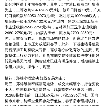
部分地区处于年前备货中。其中，北方港口粮商自行集港
为主，二等收购2840-2860元/吨，较昨日降价10元，广东
蛇口新粮散船3050-3070元/吨，呕吐毒素1000ppb以内，
集装箱一级玉米报价3070元/吨以内，黑龙江深加工新玉
米主流收购2650-2750元/吨，吉林深加工玉米主流收购
2680-2750元/吨，内蒙古玉米主流收购2700-2850元/
吨。目前春节临近，现货市场购销趋淡，但东北产区农户
售粮偏慢，上市压力或延到春季，此外，下游生猪养殖及
淀粉深加工均有较大亏损，需求端亦缺乏有效的提振，现
货整体上行动力有限。期货前期交易疫情放松消费预期好
转及南美天气后，期货贴水已经有明显修复，后期继续上
涨阻力加大。操作上，观望。
棉花：郑棉小幅波动 短线交易为主；
周三，郑棉维持窄幅震荡走势，成交大幅缩小，持仓变化
不大。中国棉花信息网显示，现货指数价格继续上调，
3128B指数较前一日上涨69元/吨，报15236元/吨。国内
棉市来看，纺织企业库存处于低位，春节后市预期较好，