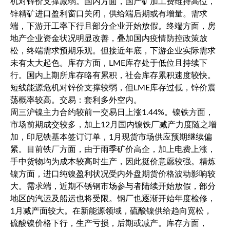
机对锌价支撑减弱。国内方面，国产矿加工费维持高位，
锌精矿进口盈利窗口关闭，供给端后期或有增量。需求
端，下游开工率下行且部分企业开始放假。终端方面，房
地产企业资金状况明显改善，叠加国内疫情防控政策放
松，终端需求预期乐观。但接近年底，下游企业实际需求
未有太大起色。库存方面，LME库存处于低位且持续下
行。国内上期所库存略有累积，社会库存累积速度较快。
短线能源危机对锌价支撑较弱，但LME库存过低，锌价震
荡概率较高。交易：套利多外空内。
周三沪镍主力合约较前一交易日上涨1.44%。镍铁方面，
市场前期成交较多，加上12月国内镍铁厂减产力度随之增
加，印尼铁基本签订订单，1月现货市场供应预期继续偏
紧。目前铁厂方面，由于雨季矿价高企，加上电费上涨，
手中货物均为成本较高时生产，因此挺价意愿较强。精炼
镍方面，进口纯镍盈利状况受内外盘期货价格波动影响较
大。需求端，近期不锈钢市场参与者陆续开始放假，部分
地区的汽运及船运也将受限。钢厂也逐渐开始年度检修，
1月减产面较大。在新能源领域，硫酸镍供给趋向宽松，
硫酸镍价格下行，生产亏损，后期或减产。库存方面，