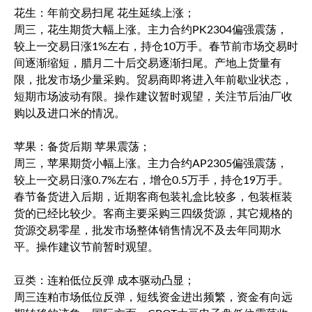
花生：年前交易扫尾 花生延续上涨；
周三，花生期货大幅上涨。主力合约PK2304偏强震荡，
较上一交易日涨1%左右，持仓10万手。春节前市场交易时
间逐渐缩短，腊月二十后交易逐渐扫尾。产地上货量有
限，批发市场少量采购。贸易商即将进入年前歇业状态，
短期市场波动有限。操作建议暂时观望，关注节后油厂收
购以及进口米的情况。
苹果：备货后期 苹果震荡；
周三，苹果期货小幅上涨。主力合约AP2305偏强震荡，
较上一交易日涨0.7%左右，增仓0.5万手，持仓19万手。
春节备货进入后期，近期客商包装礼盒比较多，包装框装
货的已经比较少。客商主要采购三四级货源，其它规格的
货源交易零星，批发市场整体销售情况不及去年同期水
平。操作建议节前暂时观望。
豆类：连粕低位反弹 成本驱动凸显；
周三连粕市场低位反弹，短线资金进出频繁，资金有向远