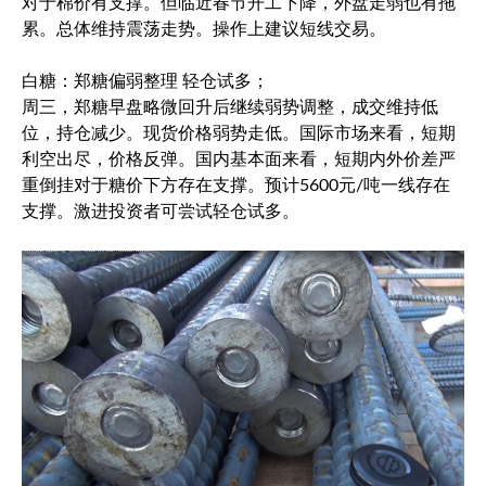
对于棉价有支撑。但临近春节开工下降，外盘走弱也有拖
累。总体维持震荡走势。操作上建议短线交易。
白糖：郑糖偏弱整理 轻仓试多；
周三，郑糖早盘略微回升后继续弱势调整，成交维持低
位，持仓减少。现货价格弱势走低。国际市场来看，短期
利空出尽，价格反弹。国内基本面来看，短期内外价差严
重倒挂对于糖价下方存在支撑。预计5600元/吨一线存在
支撑。激进投资者可尝试轻仓试多。