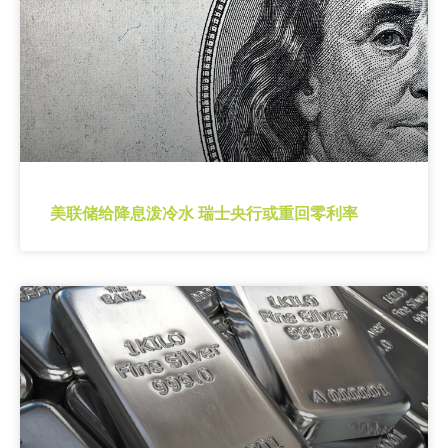
美联储给降息泼冷水 瑞士央行或重回零利率