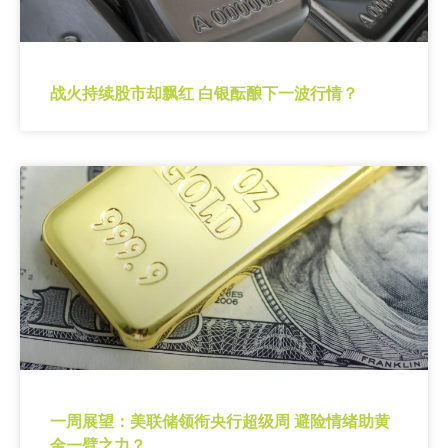
战火持续股市却飘红 白银酝酿下一波行情？
一周展望：美联储领衔央行超级周 避险情绪助黄
金一臂之力？