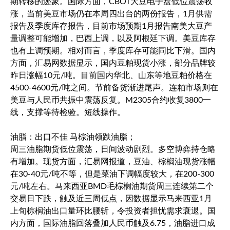
期转移的迹象。国际方面，CBOT大豆电子盘低位震荡收
涨，当前美豆市场仍在本周四出台的两份报告，1月供需
报告及季度库存报告，目前市场预期1月报告南美大豆产
量调整可能增加，巴西上调，以及阿根廷下调。美豆库存
也有上调预期。相对而言，季度库存可能同比下滑。国内
方面，汇易网数据显示，国内豆粕现货小涨，部分品牌较
昨日涨幅10元/吨。目前国内华北、山东等地豆粕价格在
4500-4600元/吨之间。节前备货渐进尾声。连粕市场则在
美豆与人民币共振中震荡反复。M2305合约收复3800一
线，支撑等待检验。短线操作。
油脂：出口不佳 马棕油领跌油脂；
周三油脂期货低位震荡，日间波动剧烈。多空博弈持仓略
有增加。现货方面，汇易网报道，豆油、棕榈油现货涨幅
在30-40元/吨不等，但是菜油下调幅度较大，在200-300
元/吨左右。马来西亚BMD毛棕榈油期货周三连续第二个
交易日下跌，触及近三周低点，因数据显示马来西亚1月
上旬棕榈油出口量环比腰斩，令投资者担忧需求衰退。国
内方面，国际油脂回落叠加人民币触及6.75，油脂进口成