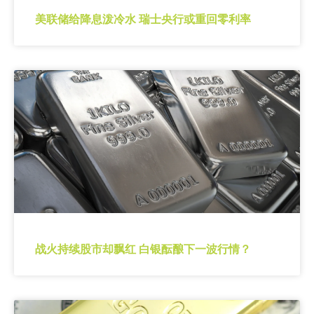
美联储给降息泼冷水 瑞士央行或重回零利率
战火持续股市却飘红 白银酝酿下一波行情？