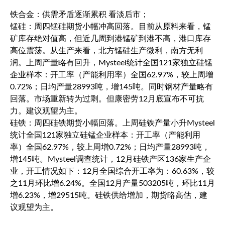
铁合金：供需矛盾逐渐累积 看淡后市；
锰硅：周四锰硅期货小幅冲高回落。目前从原料来看，锰
矿库存绝对值高，但近几周到港锰矿到港不高，港口库存
高位震荡。从生产来看，北方锰硅生产微利，南方无利
润。上周产量略有回升，Mysteel统计全国121家独立硅锰
企业样本：开工率（产能利用率）全国62.97%，较上周增
0.72%；日均产量28993吨，增145吨。同时钢材产量略有
回落。市场重新转为过剩。但康密劳12月底宣布不可抗
力。建议观望为主。
硅铁：周四硅铁期货小幅回落。上周硅铁产量小升Mysteel
统计全国121家独立硅锰企业样本：开工率（产能利用
率）全国62.97%，较上周增0.72%；日均产量28993吨，
增145吨。Mysteel调查统计，12月硅铁产区136家生产企
业，开工情况如下：12月全国综合开工率为：60.63%，较
之11月环比增6.24%。全国12月产量503205吨，环比11月
增6.23%，增29515吨。硅铁供给增加，期货略高估，建
议观望为主。