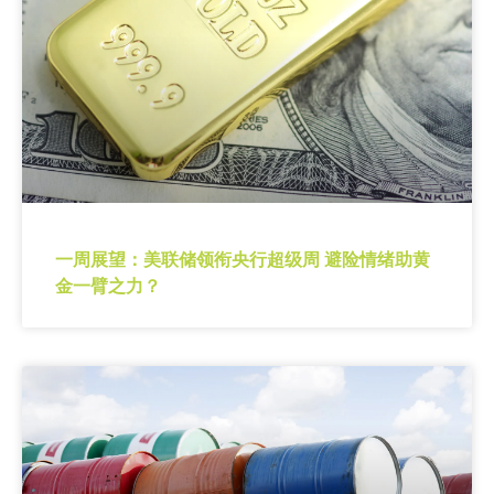
一周展望：美联储领衔央行超级周 避险情绪助黄
金一臂之力？