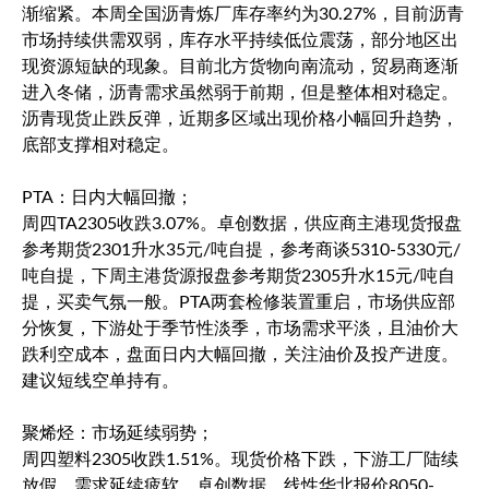
渐缩紧。本周全国沥青炼厂库存率约为30.27%，目前沥青
市场持续供需双弱，库存水平持续低位震荡，部分地区出
现资源短缺的现象。目前北方货物向南流动，贸易商逐渐
进入冬储，沥青需求虽然弱于前期，但是整体相对稳定。
沥青现货止跌反弹，近期多区域出现价格小幅回升趋势，
底部支撑相对稳定。
PTA：日内大幅回撤；
周四TA2305收跌3.07%。卓创数据，供应商主港现货报盘
参考期货2301升水35元/吨自提，参考商谈5310-5330元/
吨自提，下周主港货源报盘参考期货2305升水15元/吨自
提，买卖气氛一般。PTA两套检修装置重启，市场供应部
分恢复，下游处于季节性淡季，市场需求平淡，且油价大
跌利空成本，盘面日内大幅回撤，关注油价及投产进度。
建议短线空单持有。
聚烯烃：市场延续弱势；
周四塑料2305收跌1.51%。现货价格下跌，下游工厂陆续
放假，需求延续疲软，卓创数据，线性华北报价8050-