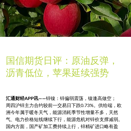
国信期货日评：原油反弹，
沥青低位，苹果延续强势
汇通财经APP讯——
锌镍：锌偏弱震荡，镍逢高做空；
周四沪锌主力合约较前一交易日下跌0.73%。供给端，欧
洲今年属于暖冬天气，能源消耗季节性增量不多，天然
气、电力价格短线继续下行，能源危机对锌价支撑减弱。
国内方面，国产矿加工费持续上行，锌精矿进口略有盈