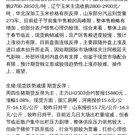
购2700-2850元/吨，辽宁玉米主流收购2800-2900元/
吨，华北深加工玉米价格有所反弹，山东部分汽运到货量
273车。目前处于节前集中售粮的高峰期，整体售粮略有
增加，但部分农户惜售心理仍较强。综合来看，整体上由
于春节临近，现货购销减弱，且产区售粮进度较慢，预计
上涨动力有限。目前盘面连续反弹，主要跟随外盘上涨及
进口成本抬升而走高，因短期国际市场继续关注阿根廷天
气影响，外部环境对内盘仍有支撑，但鉴于现货市场配合
有限，预计期货独立形成较强趋势性上涨亦较难。操作
上，观望。
生猪:现货跌势减缓 期货反弹；
周四生猪期货反弹为主，主力LH2303合约暂报15880元，
涨幅1.08%。现货方面，据汇易网，河南报价15.6元/公
斤-16.1元/公斤，较昨日持平；山东报价15.7元/公斤-16.3
元/公斤，较昨日持平。目前近几日大场出栏量缩减，但春
节临近散户集中出栏压力剧增，整体供应压力依然较大，
但由于猪价下跌至低位，行业亏损较为普遍，扛价心理也