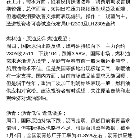
在上升，需求方面，随着疫情快速达峰，消费后期改善预
期较强，总体而言，短期出栏压力继续压制现货及近端，
但远端受消费改善支撑而表现偏强。操作上，观望为主。
激进投资者可尝试逢低布局LH2303及LH2305合约。
燃料油：原油反弹 燃油观望；
周四，国际原油止跌反弹，燃料油持续向下，主力合约
2305收2511，下跌104，跌幅3.98%。国际市场，燃料油
需求逐渐进入淡季，圣诞节至春节前一般为航运业淡季，
船用油需求不佳。但是美国等多地出现极端天气，取暖油
有一定支撑。国内方面，目前市场成品油需求又随回暖，
但是弱于往年，重油二次加工利润始终表现一般，燃料油
供应相对宽松。建议投资者暂时观望，关注原油走势和宏
观经济对燃油影响。
沥青：沥青低位 逢低做多；
周四，国际原油持续下跌，沥青走弱。虽然目前沥青需求
偏弱，但实际供应也略显不足。根据百川盈孚数据，截至
1月4日，全国沥青炼厂开工率为31.39%左右，沥青供应逐