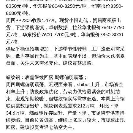
8350元/吨，华东报价8040-8250元/吨，华南报价8350-
8680元/吨。
周四PP2305收跌1.47%。现货小幅走低，贸易商积极出
货，下游采购谨慎，卓创数据，拉丝华北报价7640-7750
元/吨，华东报价7600-7700元/吨，华南报价7850-8000
元/吨。
供应平稳但预期增加，下游季节性转弱，工厂逢低刚需采
购，低库存操作为主，基本面表现平淡，但油价大跌拖累
盘面，关注未来需求变化。建议震荡思路。
螺纹钢：表需继续回落 期螺偏弱震荡；
周四期螺偏弱震荡。宏观面来看，shibor上升，市场资金
利率上升；防疫政策优化，劳动力供给最紧张的时刻结
束。宏观预期较暖，但螺纹钢实际需求低迷。本周上海钢
联供需数据出炉，螺纹钢表观需求212万吨，环比下降
34.6万吨。螺纹钢库存回升、产量下降，市场淡季供需持
续萎缩。目前位置偏高，继续上涨压力较大，市场或出现
回落。建议投资者轻仓沽空为主。