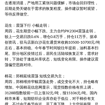
击逐渐消退，产地用工紧张问题缓解，市场会回归理性，
后期走势关键在于需求的恢复程度。操作建议暂时观望，
等待反弹做空。
花生：震荡下行 小幅走弱；
周四，花生期货小幅下跌。主力合约PK2304震荡走弱，
较上一交易日跌0.6%，增仓0.8万手，持仓11万手。据卓
创资讯，驻马店新白沙花生通货米收购10500-10700元/吨
左右，基本持稳。今年春节时间较往年提前，油料基本扫
尾。部分地区疫情过后，居民生活陆续恢复正常，需求好
转，下游处于逢低补库状态，短线变化有限。操作建议震
荡偏空思路对待。
棉花：郑棉延续震荡 短线交易为主；
周四，郑棉维持窄幅震荡走势，成交变化不大，持仓略有
增加。中国棉花信息网显示，现货指数价格有所上调，
3128B指数较前一日上涨32元/吨，报15106元/吨。国内
棉市来看，短期纺织企业库存处于低位，对于棉价有支
撑。不过由于春节临近，开工率下降，上方空间有限。总