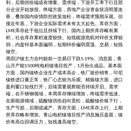
利，后期供给端或有增量。需求端，下游开工率下行且部
分企业开始放假。终端方面，房地产企业资金状况明显改
善，叠加国内疫情防控政策放松，终端需求预期乐观。但
接近年底，下游企业实际需求未有太大起色。库存方面，
LME库存处于低位且持续下行。国内上期所库存略有累
积，社会库存累积速度较快。短线能源危机对锌价支撑较
弱，内盘锌基本面偏弱，短期锌价偏弱震荡。交易：短线
做空。
周四沪镍主力合约较前一交易日下跌5.19%。消息面，青
山月产能1500吨电积镍项目投产，1月份出成品。基本面
方面，国内镍铁企业生产成本高企，铁厂挺价销售，印尼
镍铁进口量正常，铁厂心态较为乐观。精炼镍方面，进口
盈利窗口短线打开，后续需要观察能否持续开启。需求
端，在不锈钢领域，本周库存继续增加，终端需求低迷。
在新能源领域，硫酸镍供给趋向宽松，硫酸镍价格下行，
生产亏损，后期或减产。库存方面，LME库存上行、上期
所库存略有增加。青山电积镍项目投产消息施压盘面，镍
价有高位回调压力，短线逢高做空。