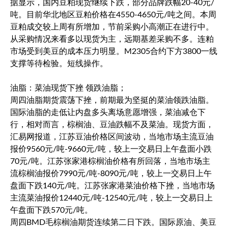
据显示，国内豆粕现货继续下跌，部分品牌跌幅20-40元/
吨。目前华北地区豆粕价格在4550-4650元/吨之间。本周
豆粕成交较上周有所增加，节前采购小高潮正在进行中。
从采购情况来看多以现货为主，远期基差采购不多。连粕
市场受到美豆的成本压力明显。M2305合约下方3800一线
支撑等待检验。短线操作。
油脂：菜油现货下挫 领跌油脂；
周四油脂期货震荡下挫，前期最为坚挺的菜油领跌油脂。
国际油脂的走低让内盘多头离场意愿增强，菜油减仓下
行，相对而言，棕榈油、豆油跌幅不及菜油。现货方面，
汇易网报道，江苏豆油价格区间波动，当地市场主流豆油
报价9560元/吨-9660元/吨，较上一交易日上午盘面小跌
70元/吨。江苏张家港棕榈油价格有所回落，当地市场主
流棕榈油报价7990元/吨-8090元/吨，较上一交易日上午
盘面下跌140元/吨。江苏张家港菜油价格下挫，当地市场
主流菜油报价12440元/吨-12540元/吨，较上一交易日上
午盘面下跌570元/吨。
周四BMD毛棕榈油期货连续第二日下跌。国际原油、美豆