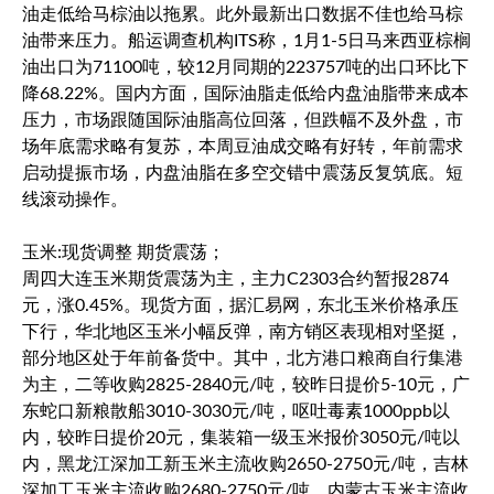
油走低给马棕油以拖累。此外最新出口数据不佳也给马棕
油带来压力。船运调查机构ITS称，1月1-5日马来西亚棕榈
油出口为71100吨，较12月同期的223757吨的出口环比下
降68.22%。国内方面，国际油脂走低给内盘油脂带来成本
压力，市场跟随国际油脂高位回落，但跌幅不及外盘，市
场年底需求略有复苏，本周豆油成交略有好转，年前需求
启动提振市场，内盘油脂在多空交错中震荡反复筑底。短
线滚动操作。
玉米:现货调整 期货震荡；
周四大连玉米期货震荡为主，主力C2303合约暂报2874
元，涨0.45%。现货方面，据汇易网，东北玉米价格承压
下行，华北地区玉米小幅反弹，南方销区表现相对坚挺，
部分地区处于年前备货中。其中，北方港口粮商自行集港
为主，二等收购2825-2840元/吨，较昨日提价5-10元，广
东蛇口新粮散船3010-3030元/吨，呕吐毒素1000ppb以
内，较昨日提价20元，集装箱一级玉米报价3050元/吨以
内，黑龙江深加工新玉米主流收购2650-2750元/吨，吉林
深加工玉米主流收购2680-2750元/吨，内蒙古玉米主流收