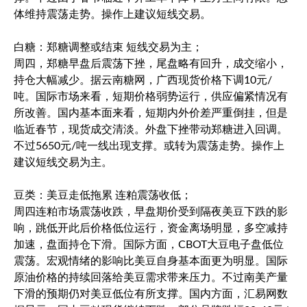
体维持震荡走势。操作上建议短线交易。
白糖：郑糖调整或结束 短线交易为主；
周四，郑糖早盘后震荡下挫，尾盘略有回升，成交缩小，
持仓大幅减少。据云南糖网，广西现货价格下调10元/
吨。国际市场来看，短期价格弱势运行，供应偏紧情况有
所改善。国内基本面来看，短期内外价差严重倒挂，但是
临近春节，现货成交清淡。外盘下挫带动郑糖进入回调。
不过5650元/吨一线出现支撑。或转为震荡走势。操作上
建议短线交易为主。
豆类：美豆走低拖累 连粕震荡收低；
周四连粕市场震荡收跌，早盘期价受到隔夜美豆下跌的影
响，跳低开此后价格低位运行，资金离场明显，多空减持
加速，盘面持仓下滑。国际方面，CBOT大豆电子盘低位
震荡。宏观情绪的影响比美豆自身基本面更为明显。国际
原油价格的持续回落给美豆需求带来压力。不过南美产量
下滑的预期仍对美豆低位有所支撑。国内方面，汇易网数