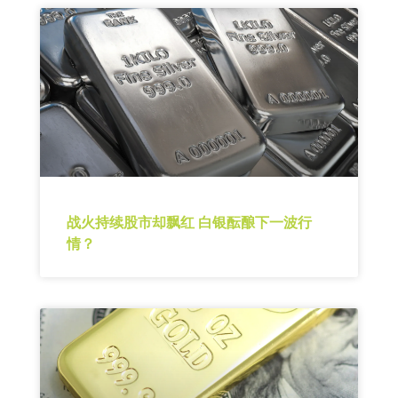
战火持续股市却飘红 白银酝酿下一波行
情？