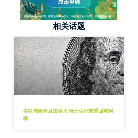
相关话题
美联储给降息泼冷水 瑞士央行或重回零利
率