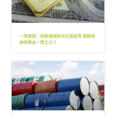
一周展望：美联储领衔央行超级周 避险情
绪助黄金一臂之力？