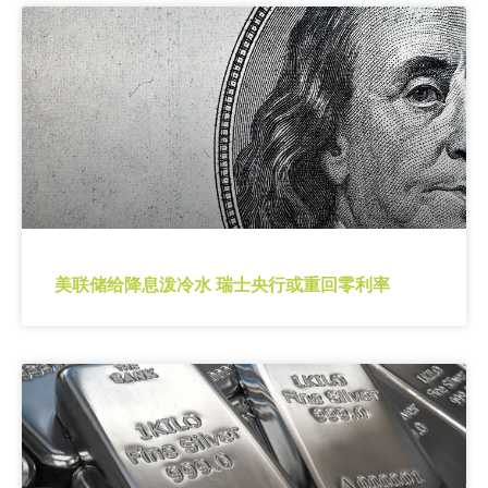
美联储给降息泼冷水 瑞士央行或重回零利率