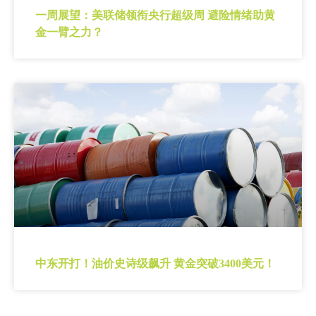
一周展望：美联储领衔央行超级周 避险情绪助黄
金一臂之力？
中东开打！油价史诗级飙升 黄金突破3400美元！