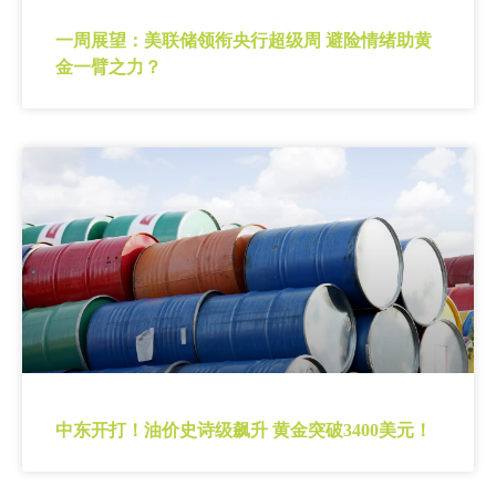
一周展望：美联储领衔央行超级周 避险情绪助黄
金一臂之力？
中东开打！油价史诗级飙升 黄金突破3400美元！