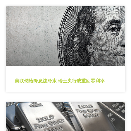
美联储给降息泼冷水 瑞士央行或重回零利率