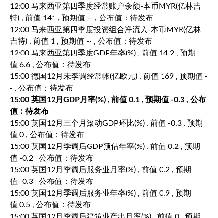
12:00 马来西亚第四季度经常账户余额-本币MYR(亿林吉
特) , 前值 141 , 预期值 -- , 公布值：待发布
12:00 马来西亚第四季度投资组合净流入-本币MYR(亿林
吉特) , 前值 1 , 预期值 -- , 公布值：待发布
12:00 马来西亚第四季度GDP年率(%) , 前值 14.2 , 预期
值 6.6 , 公布值：待发布
15:00 德国12月未季调经常帐(亿欧元) , 前值 169 , 预期值 -
- , 公布值：待发布
15:00 英国12月GDP月率(%) , 前值 0.1 , 预期值 -0.3 , 公布
值：待发布
15:00 英国12月三个月滚动GDP环比(%) , 前值 -0.3 , 预期
值 0 , 公布值：待发布
15:00 英国12月季调后GDP预估年率(%) , 前值 0.2 , 预期
值 -0.2 , 公布值：待发布
15:00 英国12月季调后服务业月率(%) , 前值 0.2 , 预期
值 -0.3 , 公布值：待发布
15:00 英国12月季调后服务业年率(%) , 前值 0.9 , 预期
值 0.5 , 公布值：待发布
15:00 英国12月季调后建筑业产出月率(%) , 前值 0 , 预期