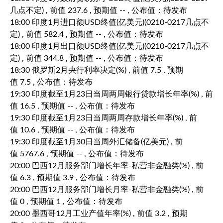
几点不定) , 前值 237.6 , 预期值 -- , 公布值：待发布
18:00 印度1月进口额USD终值(亿美元)(0210-0217几点不
定) , 前值 582.4 , 预期值 -- , 公布值：待发布
18:00 印度1月出口额USD终值(亿美元)(0210-0217几点不
定) , 前值 344.8 , 预期值 -- , 公布值：待发布
18:30 俄罗斯2月央行利率决定(%) , 前值 7.5 , 预期
值 7.5 , 公布值：待发布
19:30 印度截至1月23日当周两周银行贷款增长年率(%) , 前
值 16.5 , 预期值 -- , 公布值：待发布
19:30 印度截至1月23日当周两周存款增长年率(%) , 前
值 10.6 , 预期值 -- , 公布值：待发布
19:30 印度截至1月30日当周外汇储备(亿美元) , 前
值 5767.6 , 预期值 -- , 公布值：待发布
20:00 巴西12月服务部门增长年率-私营非金融类(%) , 前
值 6.3 , 预期值 3.9 , 公布值：待发布
20:00 巴西12月服务部门增长月率-私营非金融类(%) , 前
值 0 , 预期值 1 , 公布值：待发布
20:00 墨西哥12月工业产值年率(%) , 前值 3.2 , 预期