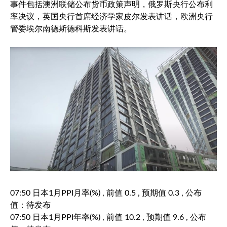
事件包括澳洲联储公布货币政策声明，俄罗斯央行公布利
率决议，英国央行首席经济学家皮尔发表讲话，欧洲央行
管委埃尔南德斯德科斯发表讲话。
07:50 日本1月PPI月率(%) , 前值 0.5 , 预期值 0.3 , 公布
值：待发布
07:50 日本1月PPI年率(%) , 前值 10.2 , 预期值 9.6 , 公布