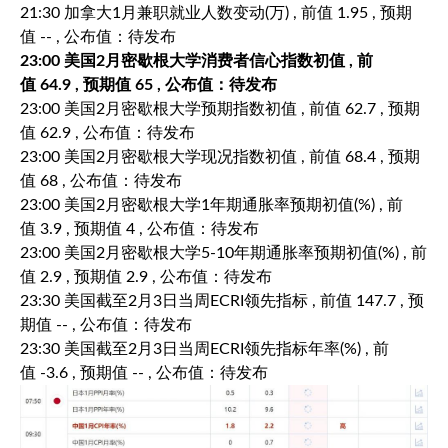
21:30 加拿大1月兼职就业人数变动(万) , 前值 1.95 , 预期
值 -- , 公布值：待发布
23:00 美国2月密歇根大学消费者信心指数初值 , 前
值 64.9 , 预期值 65 , 公布值：待发布
23:00 美国2月密歇根大学预期指数初值 , 前值 62.7 , 预期
值 62.9 , 公布值：待发布
23:00 美国2月密歇根大学现况指数初值 , 前值 68.4 , 预期
值 68 , 公布值：待发布
23:00 美国2月密歇根大学1年期通胀率预期初值(%) , 前
值 3.9 , 预期值 4 , 公布值：待发布
23:00 美国2月密歇根大学5-10年期通胀率预期初值(%) , 前
值 2.9 , 预期值 2.9 , 公布值：待发布
23:30 美国截至2月3日当周ECRI领先指标 , 前值 147.7 , 预
期值 -- , 公布值：待发布
23:30 美国截至2月3日当周ECRI领先指标年率(%) , 前
值 -3.6 , 预期值 -- , 公布值：待发布