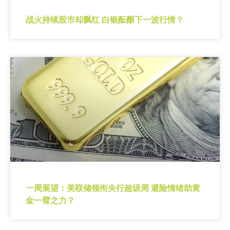
战火持续股市却飘红 白银酝酿下一波行情？
一周展望：美联储领衔央行超级周 避险情绪助黄
金一臂之力？