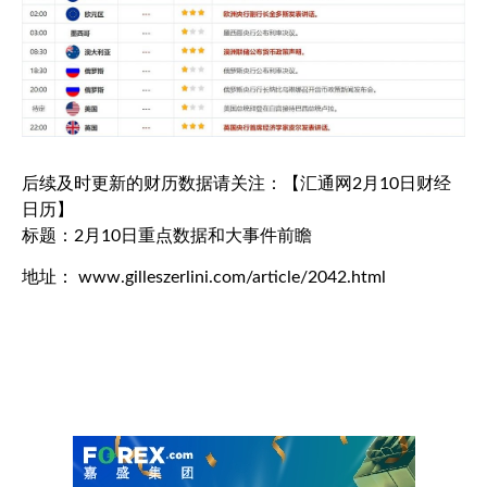
后续及时更新的财历数据请关注：【汇通网2月10日财经
日历】
标题：2月10日重点数据和大事件前瞻
地址： www.gilleszerlini.com/article/2042.html