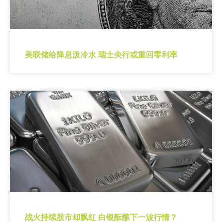
美联储给降息泼冷水 瑞士央行或重回零利率
战火持续股市却飘红 白银酝酿下一波行情？