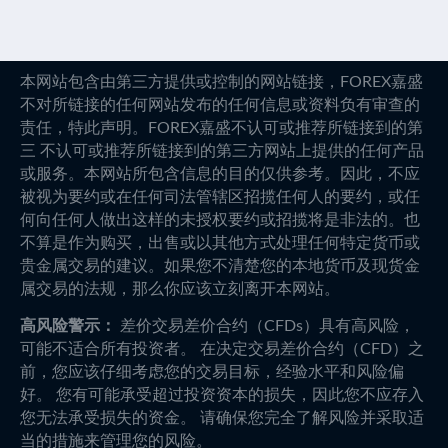
本网站包含由第三方提供或控制的网站链接，FOREX嘉盛
不对所链接的任何网站发布的任何信息或资料负有审查的
责任，特此声明。FOREX嘉盛不认可或推荐所链接到的第
三 不认可或推荐所链接到的第三方网站上提供的任何产品
或服务。本网站所包含信息的目的仅供参考。因此，不应
被视为要约或在任何司法管辖区招揽任何人的要约，或任
何向任何人做出这样的未授权要约或招揽将是非法的。也
不算是作为购买，出售或以其他方式处理任何特定货币或
贵金属交易的建议。如果您不清楚您的本地货币及现货金
属交易的法规，那么你应该立刻离开本网站。
高风险警示：
差价交易差价合约（CFDs）具有高风险，
可能不适合所有投资者。 在决定交易差价合约（CFD）之
前，您应该仔细考虑您的交易目标，经验水平和风险偏
好。 您有可能承受超过投资资本的损失，因此您不应存入
您无法承受损失的资金。 请确保您完全了解风险并采取适
当的措施来管理您的风险。