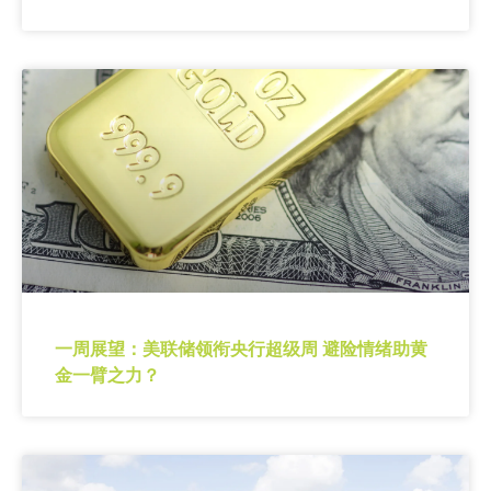
一周展望：美联储领衔央行超级周 避险情绪助黄
金一臂之力？