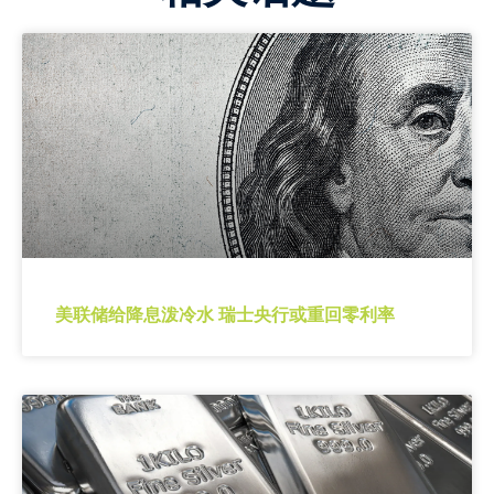
美联储给降息泼冷水 瑞士央行或重回零利率