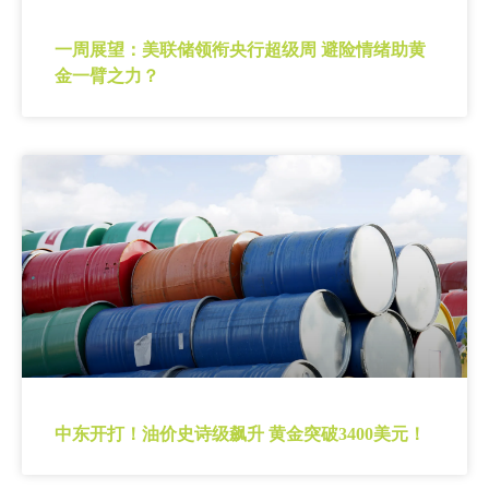
一周展望：美联储领衔央行超级周 避险情绪助黄
金一臂之力？
中东开打！油价史诗级飙升 黄金突破3400美元！