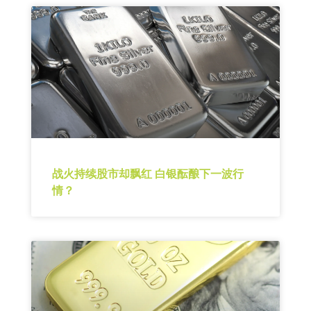
战火持续股市却飘红 白银酝酿下一波行
情？