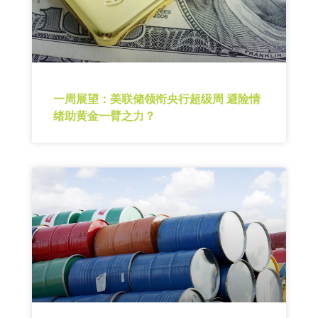
一周展望：美联储领衔央行超级周 避险情
绪助黄金一臂之力？