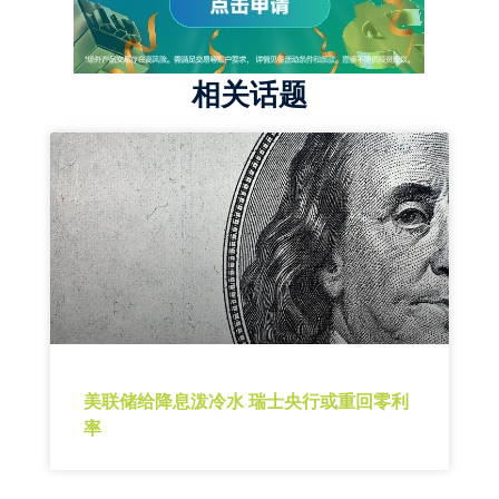
相关话题
美联储给降息泼冷水 瑞士央行或重回零利
率