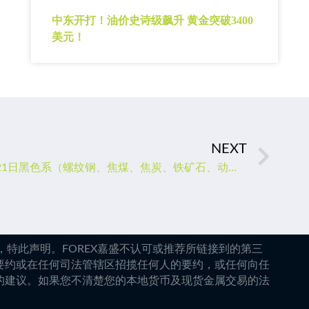
中东开打！油价史诗级飙升 黄金突破3400
美元！
NEXT
期货公司观点汇总一张图：2月21日黑色系（螺纹钢、焦煤、焦炭、铁矿石、动力煤等）
特此声明。FOREX嘉盛不认可或推荐所链接到的第三
要约或在任何司法管辖区招揽任何人的要约，或任何向任
的建议。如果您不清楚您的本地货币及现货金属交易的法