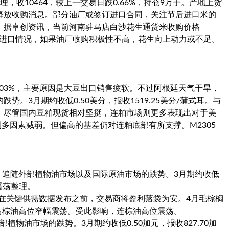
，收10464，较上一交易日跌0.66%，持仓9万手。产地上货
释放收购消息。部分油厂或签订进口合同，关注节后进口米的
。据卓创资讯，当前河南驻马店白沙花生通货米收购价格
动态及进口情况，如果油厂收购积极性不高，花生向上动力或不足。
.03%，主要原因是大豆出口销售疲软。不过阿根廷天气干旱，
。3月期约收低0.50美分，报收1519.25美分/蒲式耳。与
，尽管国内豆粕现货相对坚挺，连粕市场则更多表现出对于美
多因素减弱。但偏高的基差仍对连粕底部有所支撑。M2305
%，追随外部植物油市场以及国际原油市场的跌势。3月期约收低
位震荡整理。
在关键供需数据发布之前，交易商将盈利落袋为安。4月毛棕榈
。夜盘马棕油高位窄幅震荡。受此影响，连棕油高位震荡。
植物油市场的跌势。3月期约收低0.50加元，报收827.70加