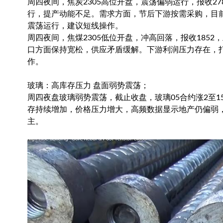
周四夜间，焦炭2305高位开盘，震荡偏弱运行，报收27
行，提产动能不足。需求方面，节后下游按需采购，目
震荡运行，建议短线操作。
周四夜间，焦煤2305低位开盘，冲高回落，报收1852
口方面保持宽松，供应矛盾缓解。下游利润压力存在，
作。
玻璃：高库存压力 盘面弱势震荡；
周四夜盘玻璃弱势震荡，截止收盘，玻璃05合约涨2至15
存持续增加，价格压力增大，高频数据显示地产仍偏弱
主。