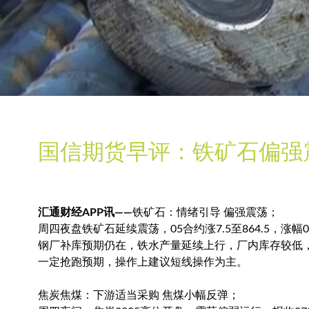
国信期货早评：铁矿石偏强震
汇通财经APP讯——
铁矿石：情绪引导 偏强震荡；
周四夜盘铁矿石延续震荡，05合约涨7.5至864.5，涨
钢厂补库预期仍在，铁水产量延续上行，厂内库存较低
一定抢跑预期，操作上建议短线操作为主。
焦炭焦煤：下游适当采购 焦煤小幅反弹；