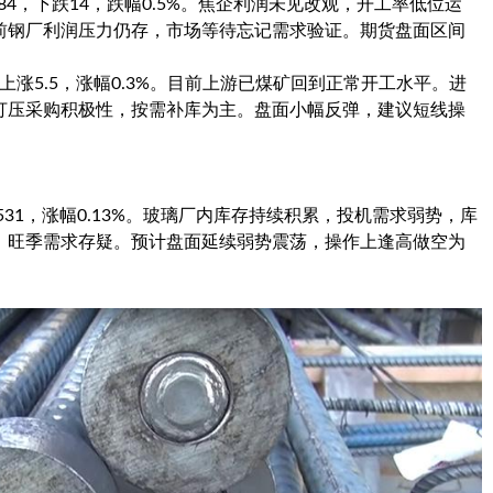
84，下跌14，跌幅0.5%。焦企利润未见改观，开工率低位运
前钢厂利润压力仍存，市场等待忘记需求验证。期货盘面区间
，上涨5.5，涨幅0.3%。目前上游已煤矿回到正常开工水平。进
打压采购积极性，按需补库为主。盘面小幅反弹，建议短线操
31，涨幅0.13%。玻璃厂内库存持续积累，投机需求弱势，库
，旺季需求存疑。预计盘面延续弱势震荡，操作上逢高做空为