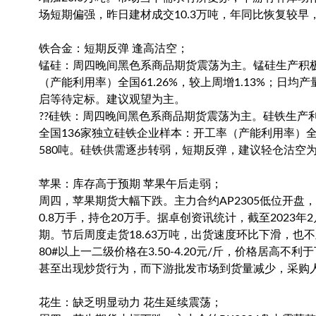
场短期偏强，昨日建材成交10.3万吨，年同比恢复较
铁合金：短期反弹 逢高沽空；
锰硅：周四晚间黑色系商品期货震荡为主。锰硅生产积极性
（产能利用率）全国61.26%，较上周增1.13%；日均
启等待定标。建议观望为主。
??硅铁：周四晚间黑色系商品期货震荡为主。硅铁生产利
全国136家独立硅铁企业样本：开工率（产能利用率）全国4
580吨。硅铁供需逐步转弱，短期反弹，建议轻仓沽空
苹果：库存高于预期 苹果午后走弱；
周四，苹果期货大幅下跌。主力合约AP2305低位开盘，
0.8万手，持仓20万手。据卓创资讯统计，截至2023年
期。节后周度走货18.63万吨，出货速度环比下滑，
80#以上一二级价格在3.50-4.20元/斤，价格居
甚至出现炒货行为，而下游批发市场到货量减少，采购
花生：缺乏明显动力 花生延续震荡；