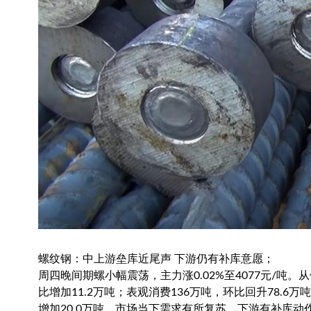
螺纹钢：中上游垒库近尾声 下游仍有补库意愿；
周四晚间期螺小幅震荡，主力涨0.02%至4077元/吨。从
比增加11.2万吨；表观消费136万吨，环比回升78.6万
增加20.0万吨。市场当下需求有所复苏，下游有补库