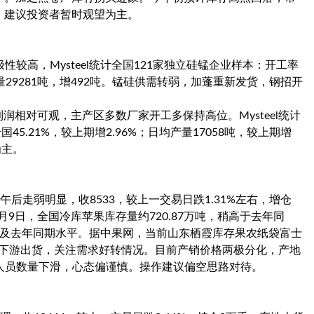
早，建议投资者暂时观望为主。
较高，Mysteel统计全国121家独立硅锰企业样本：开工率
产量29281吨，增492吨。锰硅供需转弱，加蓬重新发货，钢招开
润相对可观，主产区多数厂家开工多保持高位。Mysteel统计
5.21%，较上期增2.96%；日均产量17058吨，较上期增
为主。
午后走弱明显，收8533，较上一交易日跌1.31%左右，增仓
2月9日，全国冷库苹果库存量约720.87万吨，稍高于去年同
也不及去年同期水平。据中果网，当前山东栖霞库存果农纸袋富士
高不利于下游出货，关注需求好转情况。目前产销价格两极分化，产地
人员数量下滑，心态偏谨慎。操作建议偏空思路对待。