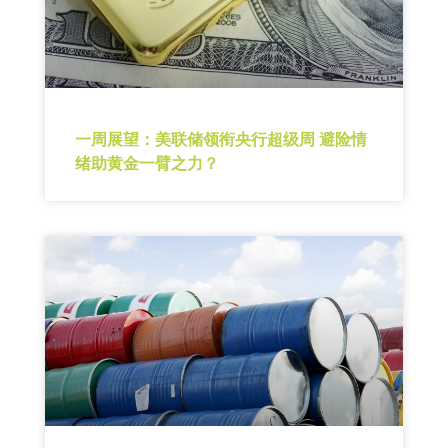
一周展望：美联储领衔央行超级周 避险情
绪助黄金一臂之力？