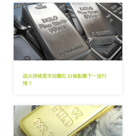
战火持续股市却飘红 白银酝酿下一波行
情？