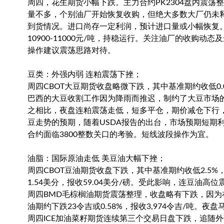
周四，花生期货小幅下跌。主力合约PK2304盘内震荡整理
量不多，个别油厂开始恢复收购，但绝大多数大厂仍未
到货情况。进口尚存一定利润，预计进口量或小幅恢复
10900-11000元/吨，持稳运行。关注油厂的收购
操作建议震荡思路对待。
豆类：外强内弱 连粕震荡下挫；
周四CBOT大豆期货收盘略微下跌，其中基准期约收低0
巴西的大豆收割工作因为降雨而推迟，制约了大豆市场的跌势
之相比，夜盘连粕震荡走低，短多平仓，期价减仓下行
豆走势的预期，随着USDA报告的出台，市场预期短期利
合约面临3800整数关口的考验。短线波段操作为宜。
油脂：国际原油走低 美豆油大幅下挫；
周四CBOT豆油期货收盘下跌，其中基准期约收低2.5
1.54美分，报收59.04美分/磅。受此影响，连豆油高
周四BMD毛棕榈油期货震荡整理，收盘略有下跌，因为
油期约下跌23令吉或0.58%，报收3,974令吉/吨
周四ICE加油菜籽期货连续第三个交易日盘下跌，追随外部