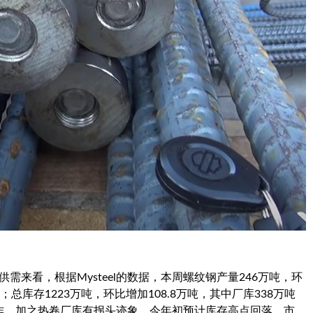
供需来看，根据Mysteel的数据，本周螺纹钢产量246万吨，环
吨；总库存1223万吨，环比增加108.8万吨，其中厂库338万吨
动作。加之热卷厂库有拐头迹象。今年初预计库存高点回落，市