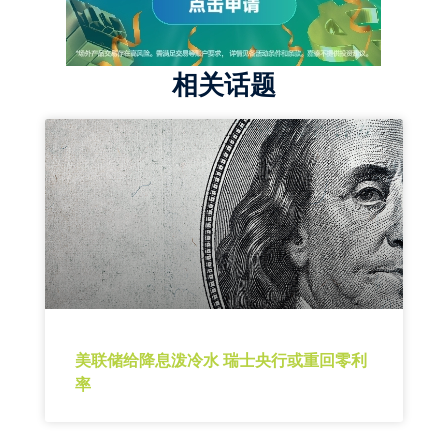
相关话题
美联储给降息泼冷水 瑞士央行或重回零利
率